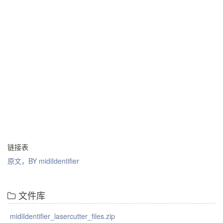
链接表
原文，BY midiIdentifier
文件库
midiIdentifier_lasercutter_files.zip