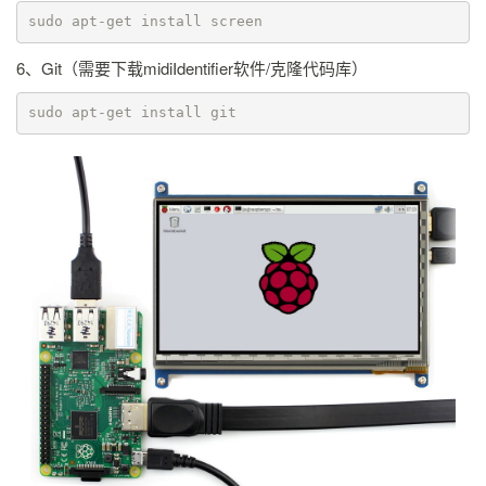
sudo apt-get install screen
6、Git（需要下载midiIdentifier软件/克隆代码库）
sudo apt-get install git