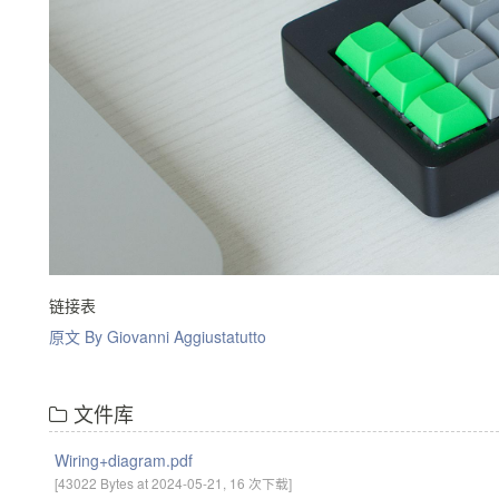
链接表
原文 By Giovanni Aggiustatutto
文件库
Wiring+diagram.pdf
[43022 Bytes at 2024-05-21, 16 次下载]