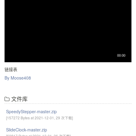
链接表
By Moose408
文件库
SpeedyStepper-master.zip
[157272 Bytes at 2021-12-01, 29 次下载]
SlideClock-master.zip
[60817 Bytes at 2021-12-01, 26 次下载]