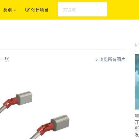
类别
创建项目
>
下一张
>
浏览所有图片
项
开
所
发