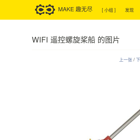
MAKE 趣无尽
[ 小组 ]
发现
WIFI 遥控螺旋桨船 的图片
上一张
/