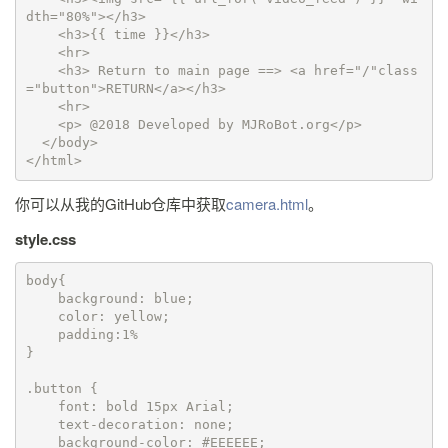
dth="80%"></h3>

    <h3>{{ time }}</h3>

    <hr>

    <h3> Return to main page ==> <a href="/"class
="button">RETURN</a></h3>    

    <hr>

    <p> @2018 Developed by MJRoBot.org</p>

  </body>

</html>
你可以从我的GitHub仓库中获取
camera.html
。
style.css
body{

    background: blue;

    color: yellow;

    padding:1%

}

.button {

    font: bold 15px Arial;

    text-decoration: none;

    background-color: #EEEEEE;
