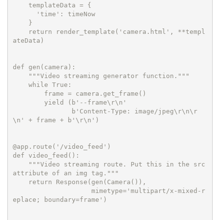
    templateData = {

      'time': timeNow

    }

    return render_template('camera.html', **templ
ateData)

def gen(camera):

    """Video streaming generator function."""

    while True:

        frame = camera.get_frame()

        yield (b'--frame\r\n'

               b'Content-Type: image/jpeg\r\n\r
\n' + frame + b'\r\n')

@app.route('/video_feed')

def video_feed():

    """Video streaming route. Put this in the src 
attribute of an img tag."""

    return Response(gen(Camera()),

                    mimetype='multipart/x-mixed-r
eplace; boundary=frame')
