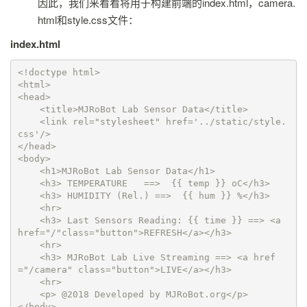
因此，我们来看看将用于构建前端的index.html，camera.
html和style.css文件：
index.html
<!doctype html>

<html>

<head>

    <title>MJRoBot Lab Sensor Data</title>

    <link rel="stylesheet" href='../static/style.
css'/>

</head>

<body>

    <h1>MJRoBot Lab Sensor Data</h1>

    <h3> TEMPERATURE   ==>  {{ temp }} oC</h3>

    <h3> HUMIDITY (Rel.) ==>  {{ hum }} %</h3>

    <hr>

    <h3> Last Sensors Reading: {{ time }} ==> <a 
href="/"class="button">REFRESH</a></h3>    

    <hr>

    <h3> MJRoBot Lab Live Streaming ==> <a href
="/camera" class="button">LIVE</a></h3>

    <hr>    

    <p> @2018 Developed by MJRoBot.org</p>

</body>
