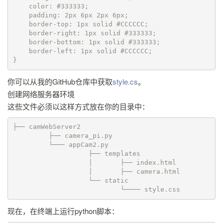
    color: #333333;

    padding: 2px 6px 2px 6px;

    border-top: 1px solid #CCCCCC;

    border-right: 1px solid #333333;

    border-bottom: 1px solid #333333;

    border-left: 1px solid #CCCCCC;

}
你可以从我的GitHub仓库中获取
style.cs
。
创建网络服务器环境
这些文件必须以这样方式放在你的目录中：
├── camWebServer2

         ├── camera_pi.py

         └─── appCam2.py                

                   ├── templates

                   │       ├── index.html

                   │       ├── camera.html

                   └── static

                           └──── style.css
现在，在终端上运行python脚本：