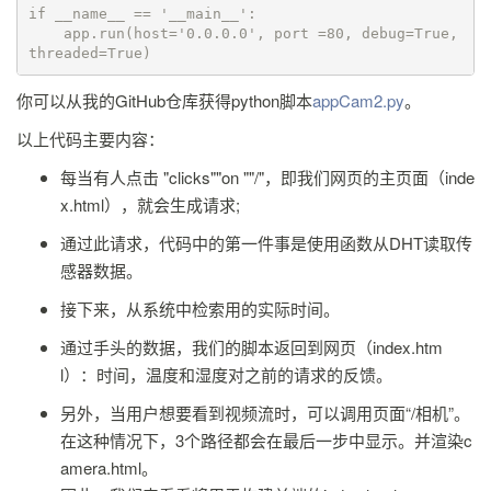
if __name__ == '__main__':

    app.run(host='0.0.0.0', port =80, debug=True, 
threaded=True)
你可以从我的GitHub仓库获得python脚本
appCam2.py
。
以上代码主要内容：
每当有人点击 "clicks""on ""/"，即我们网页的主页面（inde
x.html），就会生成请求;
通过此请求，代码中的第一件事是使用函数从DHT读取传
感器数据。
接下来，从系统中检索用的实际时间。
通过手头的数据，我们的脚本返回到网页（index.htm
l）：时间，温度和湿度对之前的请求的反馈。
另外，当用户想要看到视频流时，可以调用页面“/相机”。
在这种情况下，3个路径都会在最后一步中显示。并渲染c
amera.html。