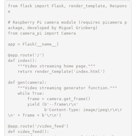
from flask import Flask, render_template, Respons
e

# Raspberry Pi camera module (requires picamera p
ackage, developed by Miguel Grinberg)

from camera_pi import Camera

app = Flask(__name__)

@app.route('/')

def index():

    """Video streaming home page."""

    return render_template('index.html')

def gen(camera):

    """Video streaming generator function."""

    while True:

        frame = camera.get_frame()

        yield (b'--frame\r\n'

               b'Content-Type: image/jpeg\r\n\r
\n' + frame + b'\r\n')

@app.route('/video_feed')

def video_feed():
