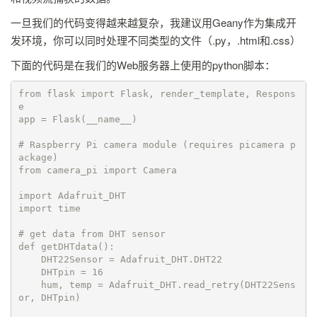
一旦我们的代码变得越来越复杂，我建议用Geany作为集成开
发环境，你可以同时处理不同类型的文件（.py，.html和.css）
下面的代码是在我们的Web服务器上使用的python脚本：
from flask import Flask, render_template, Respons
e

app = Flask(__name__)

# Raspberry Pi camera module (requires picamera p
ackage)

from camera_pi import Camera

import Adafruit_DHT

import time

# get data from DHT sensor

def getDHTdata():        

    DHT22Sensor = Adafruit_DHT.DHT22

    DHTpin = 16

    hum, temp = Adafruit_DHT.read_retry(DHT22Sens
or, DHTpin)
