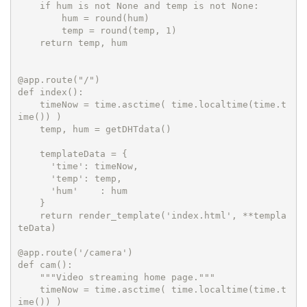
    if hum is not None and temp is not None:

        hum = round(hum)

        temp = round(temp, 1)

    return temp, hum

@app.route("/")

def index():

    timeNow = time.asctime( time.localtime(time.t
ime()) )

    temp, hum = getDHTdata()

    templateData = {

      'time': timeNow,

      'temp': temp,

      'hum'    : hum

    }

    return render_template('index.html', **templa
teData)

@app.route('/camera')

def cam():

    """Video streaming home page."""

    timeNow = time.asctime( time.localtime(time.t
ime()) )
