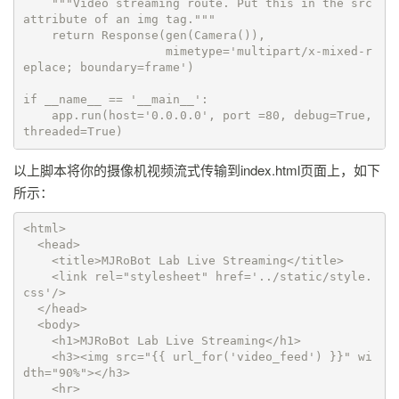
    """Video streaming route. Put this in the src 
attribute of an img tag."""

    return Response(gen(Camera()),

                    mimetype='multipart/x-mixed-r
eplace; boundary=frame')

if __name__ == '__main__':

    app.run(host='0.0.0.0', port =80, debug=True, 
threaded=True)
以上脚本将你的摄像机视频流式传输到index.html页面上，如下
所示：
<html>

  <head>

    <title>MJRoBot Lab Live Streaming</title>

    <link rel="stylesheet" href='../static/style.
css'/>

  </head>

  <body>

    <h1>MJRoBot Lab Live Streaming</h1>

    <h3><img src="{{ url_for('video_feed') }}" wi
dth="90%"></h3>

    <hr>
