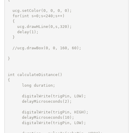
  ucg.setColor(0, 0, 0, 0);

  for(int s=0;s<240;s++)

  {

    ucg.drawHLine(0,s,320);

    delay(1);

  }

  //ucg.drawBox(0, 0, 160, 60);

}

int calculateDistance()

{ 

      long duration;

      digitalWrite(trigPin, LOW); 

      delayMicroseconds(2);

      digitalWrite(trigPin, HIGH); 

      delayMicroseconds(10);

      digitalWrite(trigPin, LOW);
