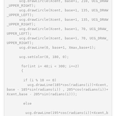
      ucg.drawCircle(Xcent, base+1, 210, UCG_DRAW
_UPPER_RIGHT);

      ucg.drawCircle(Xcent, base+1, 135, UCG_DRAW
_UPPER_LEFT);

      ucg.drawCircle(Xcent, base+1, 135, UCG_DRAW
_UPPER_RIGHT);

      ucg.drawCircle(Xcent, base+1, 70, UCG_DRAW_
UPPER_LEFT);

      ucg.drawCircle(Xcent, base+1, 70, UCG_DRAW_
UPPER_RIGHT);

      ucg.drawLine(0, base+1, Xmax,base+1);

      ucg.setColor(0, 180, 0);

       for(int i= 40;i < 300; i+=2)

       {

        if (i % 10 == 0) 

          ucg.drawLine(185*cos(radians(i))+Xcent,
base - 185*sin(radians(i)) , 205*cos(radians(i))+
Xcent,base - 205*sin(radians(i)));

        else

         ucg.drawLine(195*cos(radians(i))+Xcent,b