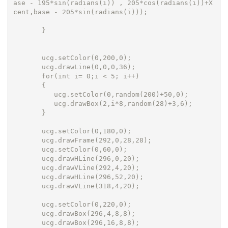
ase - 195*sin(radians(i)) , 205*cos(radians(i))+X
cent,base - 205*sin(radians(i)));

       }

       ucg.setColor(0,200,0);

       ucg.drawLine(0,0,0,36);

       for(int i= 0;i < 5; i++)

       {

          ucg.setColor(0,random(200)+50,0);

          ucg.drawBox(2,i*8,random(28)+3,6);

       }

       ucg.setColor(0,180,0);

       ucg.drawFrame(292,0,28,28);

       ucg.setColor(0,60,0);

       ucg.drawHLine(296,0,20);

       ucg.drawVLine(292,4,20);

       ucg.drawHLine(296,52,20);

       ucg.drawVLine(318,4,20);

       ucg.setColor(0,220,0);

       ucg.drawBox(296,4,8,8);

       ucg.drawBox(296,16,8,8);
