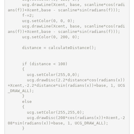
      ucg.drawLine(Xcent, base, scanline*cos(radi
ans(f))+Xcent,base - scanline*sin(radians(f)));

      f-=2;

      ucg.setColor(0, 0, 0);

      ucg.drawLine(Xcent, base, scanline*cos(radi
ans(f))+Xcent,base - scanline*sin(radians(f)));

      ucg.setColor(0, 200, 0);

      distance = calculateDistance();

      if (distance < 100)

      {

        ucg.setColor(255,0,0);

        ucg.drawDisc(2.2*distance*cos(radians(x))
+Xcent,-2.2*distance*sin(radians(x))+base, 1, UCG
_DRAW_ALL);

      }

      else

      { 

        ucg.setColor(255,255,0);

        ucg.drawDisc(208*cos(radians(x))+Xcent,-2
08*sin(radians(x))+base, 1, UCG_DRAW_ALL);

      }
