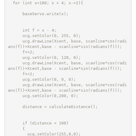
  for (int x=180; x > 4; x-=2){      

      baseServo.write(x);             

      int f = x - 4; 

      ucg.setColor(0, 255, 0);

      ucg.drawLine(Xcent, base, scanline*cos(radi
ans(f))+Xcent,base - scanline*sin(radians(f)));

      f+=2;

      ucg.setColor(0, 128, 0);

      ucg.drawLine(Xcent, base, scanline*cos(radi
ans(f))+Xcent,base - scanline*sin(radians(f)));

      f+=2;

      ucg.setColor(0, 0, 0);

      ucg.drawLine(Xcent, base, scanline*cos(radi
ans(f))+Xcent,base - scanline*sin(radians(f)));

      ucg.setColor(0,200, 0);

      distance = calculateDistance();

      if (distance < 100)

      {

        ucg.setColor(255,0,0);
