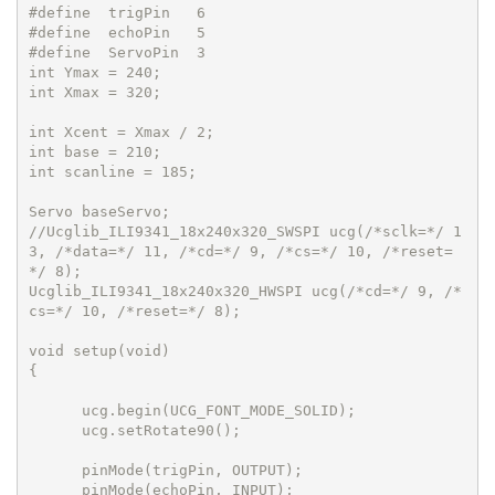
#define  trigPin   6       

#define  echoPin   5        

#define  ServoPin  3         

int Ymax = 240;              

int Xmax = 320;              

int Xcent = Xmax / 2;       

int base = 210;              

int scanline = 185;         

Servo baseServo; 

//Ucglib_ILI9341_18x240x320_SWSPI ucg(/*sclk=*/ 1
3, /*data=*/ 11, /*cd=*/ 9, /*cs=*/ 10, /*reset=
*/ 8);

Ucglib_ILI9341_18x240x320_HWSPI ucg(/*cd=*/ 9, /*
cs=*/ 10, /*reset=*/ 8);

void setup(void)

{

      ucg.begin(UCG_FONT_MODE_SOLID); 

      ucg.setRotate90();             

      pinMode(trigPin, OUTPUT);      

      pinMode(echoPin, INPUT);       
