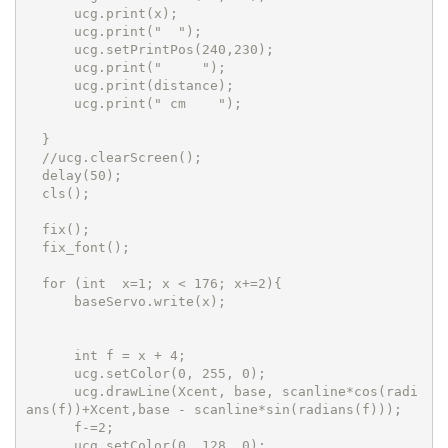
      ucg.print(x);

      ucg.print("  ");

      ucg.setPrintPos(240,230);

      ucg.print("     ");

      ucg.print(distance);

      ucg.print(" cm    "); 

  }

  //ucg.clearScreen();  

  delay(50);

  cls();   

  fix(); 

  fix_font();         

  for (int  x=1; x < 176; x+=2){     

      baseServo.write(x);             

      int f = x + 4;

      ucg.setColor(0, 255, 0);

      ucg.drawLine(Xcent, base, scanline*cos(radi
ans(f))+Xcent,base - scanline*sin(radians(f)));

      f-=2;

      ucg.setColor(0, 128, 0);
