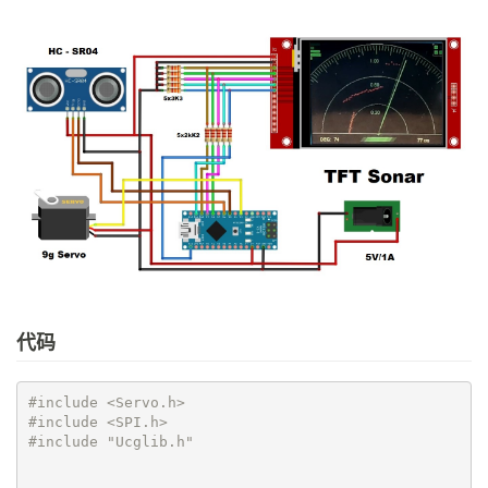
代码
#include <Servo.h> 

#include <SPI.h>

#include "Ucglib.h"           
