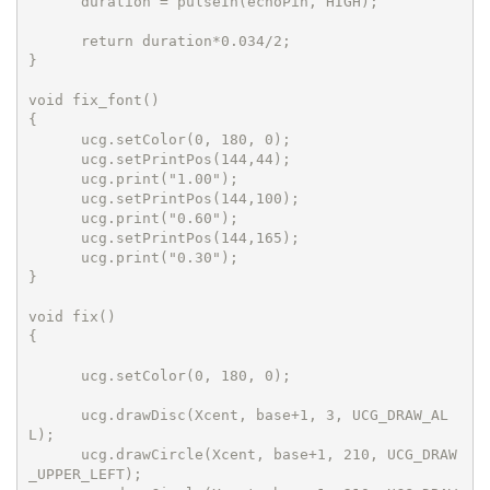
      duration = pulseIn(echoPin, HIGH);

      return duration*0.034/2;

}

void fix_font() 

{

      ucg.setColor(0, 180, 0);

      ucg.setPrintPos(144,44);

      ucg.print("1.00");

      ucg.setPrintPos(144,100);

      ucg.print("0.60");

      ucg.setPrintPos(144,165);

      ucg.print("0.30");

}

void fix()

{

      ucg.setColor(0, 180, 0);

      ucg.drawDisc(Xcent, base+1, 3, UCG_DRAW_AL
L); 

      ucg.drawCircle(Xcent, base+1, 210, UCG_DRAW
_UPPER_LEFT);
