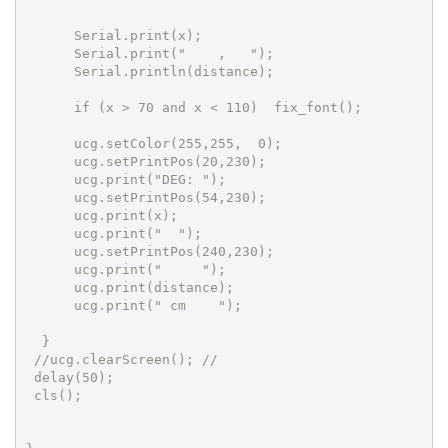
      Serial.print(x); 

      Serial.print("    ,   ");

      Serial.println(distance); 

      if (x > 70 and x < 110)  fix_font(); 

      ucg.setColor(255,255,  0);

      ucg.setPrintPos(20,230);

      ucg.print("DEG: "); 

      ucg.setPrintPos(54,230);

      ucg.print(x);

      ucg.print("  ");

      ucg.setPrintPos(240,230);

      ucg.print("     ");

      ucg.print(distance);

      ucg.print(" cm    "); 

  }

 //ucg.clearScreen(); //

 delay(50);

 cls();
