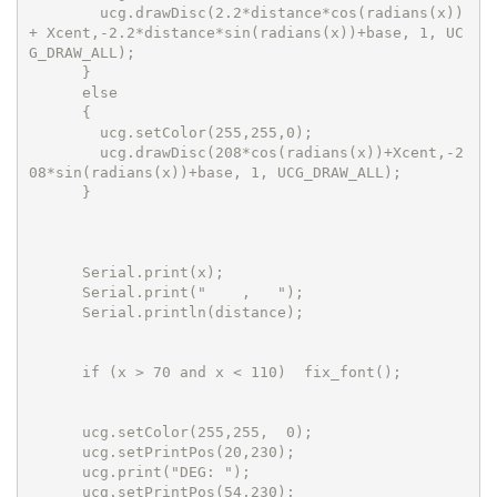
        ucg.drawDisc(2.2*distance*cos(radians(x))
+ Xcent,-2.2*distance*sin(radians(x))+base, 1, UC
G_DRAW_ALL);

      }

      else

      { 

        ucg.setColor(255,255,0);

        ucg.drawDisc(208*cos(radians(x))+Xcent,-2
08*sin(radians(x))+base, 1, UCG_DRAW_ALL);

      }

      Serial.print(x); 

      Serial.print("    ,   ");

      Serial.println(distance); 

      if (x > 70 and x < 110)  fix_font(); 

      ucg.setColor(255,255,  0);

      ucg.setPrintPos(20,230);

      ucg.print("DEG: "); 

      ucg.setPrintPos(54,230);
