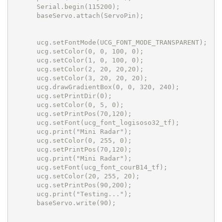
      Serial.begin(115200);            

      baseServo.attach(ServoPin);   

      ucg.setFontMode(UCG_FONT_MODE_TRANSPARENT);

      ucg.setColor(0, 0, 100, 0);

      ucg.setColor(1, 0, 100, 0);

      ucg.setColor(2, 20, 20,20);

      ucg.setColor(3, 20, 20, 20);

      ucg.drawGradientBox(0, 0, 320, 240);

      ucg.setPrintDir(0);

      ucg.setColor(0, 5, 0);

      ucg.setPrintPos(70,120);

      ucg.setFont(ucg_font_logisoso32_tf);  

      ucg.print("Mini Radar");

      ucg.setColor(0, 255, 0);

      ucg.setPrintPos(70,120);

      ucg.print("Mini Radar");

      ucg.setFont(ucg_font_courB14_tf);

      ucg.setColor(20, 255, 20);

      ucg.setPrintPos(90,200);

      ucg.print("Testing...");

      baseServo.write(90);
