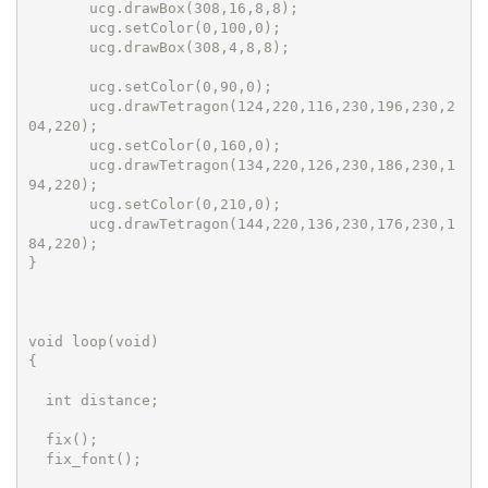
       ucg.drawBox(308,16,8,8);

       ucg.setColor(0,100,0);

       ucg.drawBox(308,4,8,8);

       ucg.setColor(0,90,0);

       ucg.drawTetragon(124,220,116,230,196,230,2
04,220);

       ucg.setColor(0,160,0);

       ucg.drawTetragon(134,220,126,230,186,230,1
94,220);

       ucg.setColor(0,210,0);

       ucg.drawTetragon(144,220,136,230,176,230,1
84,220);

}

void loop(void)

{

  int distance;

  fix(); 

  fix_font(); 
