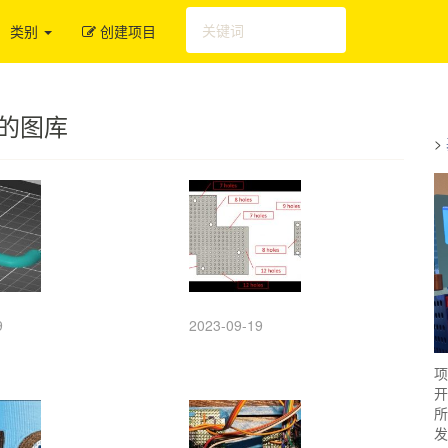
类别
创建项目
 的图库
>
9
2023-09-19
项
开
所
发