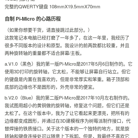
完整的QWERTY键盘 108mmX19.5mmX70mm
自制 Pi-Micro 的心路历程
（如果你想要干货，请直接跳过此部分。）
这款笔记本电脑已经打磨了一年多了，在这一年里，我经历了
很多不同版本的设计和原型。我设计的前两款都比较重，并且
两种旋转轴的重量都不适合屏幕/主板。
a.V1.0（黑色）我的第一版Pi-Micro是2017年5月6日制作的。它
使用3D打印的旋转轴，它太松，不能够让屏幕自行站立。但它
的键盘是内置在我喜欢的，但是非常厚实和笨重。箱子顶部和
底部的边缘也不是圆形的，外壳非常的便宜。
b.V2.0（Blue）我的第二版Pi-Micro是2017年10月左右制作的。
我试图用超小的黄铜做的旋转轴，修复这个问题，但它们还是
太松了。在这个版本中，我为了让它看起来更漂亮，把所有的
边缘都变成圆形，并通过在3D建模程序为树莓派制作接口，代
替焊接的铁质接口。关于这个版本的一个独特的地方，就是旋
转轴和键盘连接处可以随意上下拆卸。但是，我最终不喜欢它