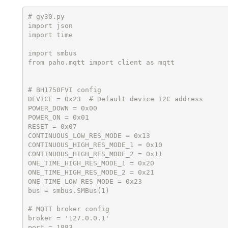
# gy30.py

import json

import time

import smbus

from paho.mqtt import client as mqtt

# BH1750FVI config

DEVICE = 0x23  # Default device I2C address

POWER_DOWN = 0x00

POWER_ON = 0x01

RESET = 0x07

CONTINUOUS_LOW_RES_MODE = 0x13

CONTINUOUS_HIGH_RES_MODE_1 = 0x10

CONTINUOUS_HIGH_RES_MODE_2 = 0x11

ONE_TIME_HIGH_RES_MODE_1 = 0x20

ONE_TIME_HIGH_RES_MODE_2 = 0x21

ONE_TIME_LOW_RES_MODE = 0x23

bus = smbus.SMBus(1)

# MQTT broker config

broker = '127.0.0.1'

port = 1883
