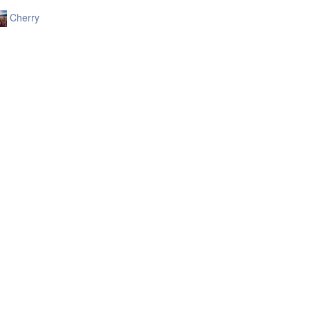
Cherry