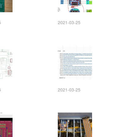
5
2021-03-25
5
2021-03-25