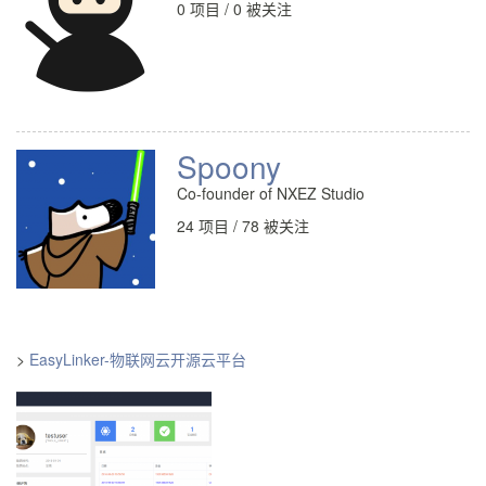
0 项目 / 0 被关注
Spoony
Co-founder of NXEZ Studio
24 项目 / 78 被关注
>
EasyLinker-物联网云开源云平台