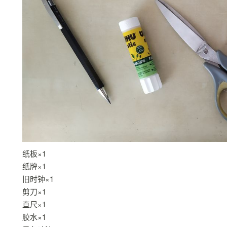
纸板×1
纸牌×1
旧时钟×1
剪刀×1
直尺×1
胶水×1