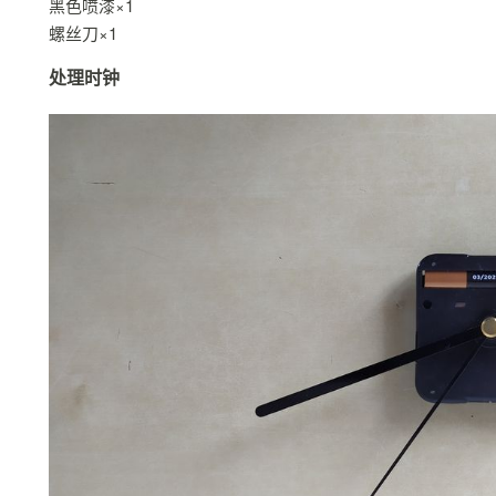
黑色喷漆×1
螺丝刀×1
处理时钟