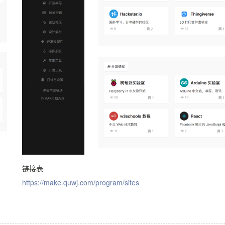
链接表
https://make.quwj.com/program/sites